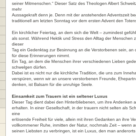
seiner Mitmenschen.“ Dieser Satz des Theologen Albert Schweitze
mehr
Aussagekraft denn je. Denn mit der anstehenden Adventszeit be
traditionell am letzten Sonntag vor dem ersten Advent den Tote
Ein kirchlicher Feiertag, an dem sich die Welt – zumindest gefü
als sonst. Während Hektik und Stress den Alltag der Menschen z
dieser
Tag ein Gedenktag zur Besinnung an die Verstorbenen sein, an
für diese Erinnerungen nimmt.
Ein Tag, an dem die Menschen ihrer verschiedenen Lieben ged
schwelgen dürfen.
Dabei ist es nicht nur die kirchliche Tradition, die uns zum Inneha
verspüren, wenn wir an unsere verstorbenen Freunde, Ehepartn
denken, ist Balsam für die unruhige Seele.
Einsamkeit zum Trauern ist ein seltener Luxus
Dieser Tag dient dabei den Hinterbliebenen, um ihre Andenken a
erhalten. In einer Gesellschaft, in der trauern nicht selten als 
eine
erlösende Freiheit für viele, allein mit ihren Gedanken an ihre V
vollkommener Ruhe, inmitten der Natur, nochmals Zeit – wenn 
seinen Liebsten zu verbringen, ist ein Luxus, den man anderorts