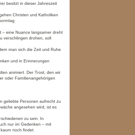
r besitzt in dieser Jahreszeit
gehen Christen und Katholiken
nsonntag.
hlt – eine Nuance langsamer dreht
u verschlingen drohen, soll
 dem man sich die Zeit und Ruhe
enken und in Erinnerungen
lten animiert. Der Trost, den wir
er oder Familienangehörigen
n geliebte Personen aufrecht zu
Schwäche angesehen wird, ist es
erschiedenen zu sein. In
auch nur im Gedenken – mit
 kaum noch findet.