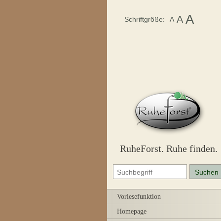
A
A
Schriftgröße:
A
RuheForst. Ruhe finden.
Vorlesefunktion
Homepage