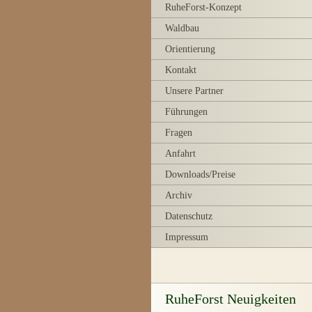
RuheForst-Konzept
Waldbau
Orientierung
Kontakt
Unsere Partner
Führungen
Fragen
Anfahrt
Downloads/Preise
Archiv
Datenschutz
Impressum
RuheForst Neuigkeiten