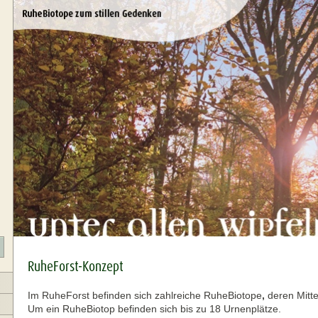
RuheForst-Konzept
Im RuheForst befinden sich zahlreiche RuheBiotope
,
deren Mitte
Um ein RuheBiotop befinden sich bis zu 18 Urnenplätze.